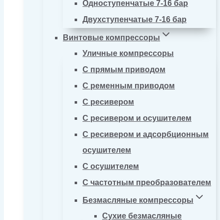
Одноступенчатые 7-16 бар
Двухступенчатые 7-16 бар
Винтовые компрессоры
Уличные компрессоры
С прямым приводом
С ременным приводом
С ресивером
С ресивером и осушителем
С ресивером и адсорбционным
осушителем
С осушителем
С частотным преобразователем
Безмасляные компрессоры
Сухие безмасляные