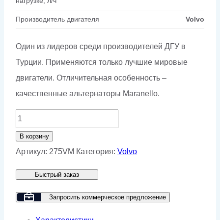
нагрузке, л/ч
Производитель двигателя
Volvo
Один из лидеров среди производителей ДГУ в
Турции. Применяются только лучшие мировые
двигатели. Отличительная особенность –
качественные альтернаторы Maranello.
Количество
товара
В корзину
Дизельный
Артикул:
275VM
Категория:
Volvo
генератор
Быстрый заказ
GMP
275VM
Запросить коммерческое предложение