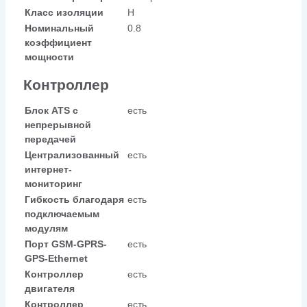
Класс изоляции
H
Номинальный
0.8
коэффициент
мощности
Контроллер
Блок ATS с
есть
непрерывной
передачей
Централизованный
есть
интернет-
мониторинг
Гибкость благодаря
есть
подключаемым
модулям
Порт GSM-GPRS-
есть
GPS-Ethernet
Контроллер
есть
двигателя
Контроллер
есть