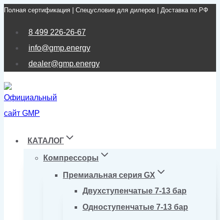
Полная сертификация | Спецусловия для дилеров | Доставка по РФ
Перейти
к
8 499 226-26-67
содержимому
info@gmp.energy
dealer@gmp.energy
КАТАЛОГ
Компрессоры
Премиальная серия GX
Двухступенчатые 7-13 бар
Одноступенчатые 7-13 бар