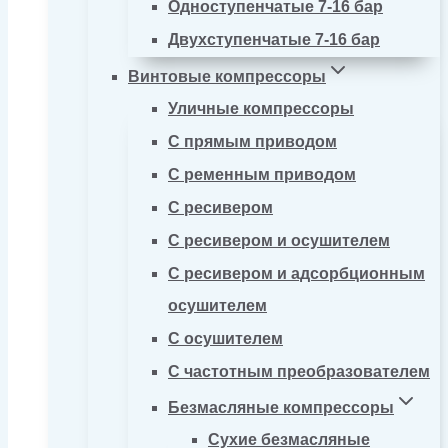
Одноступенчатые 7-16 бар
Двухступенчатые 7-16 бар
Винтовые компрессоры
Уличные компрессоры
С прямым приводом
С ременным приводом
С ресивером
С ресивером и осушителем
С ресивером и адсорбционным
осушителем
С осушителем
С частотным преобразователем
Безмасляные компрессоры
Сухие безмасляные