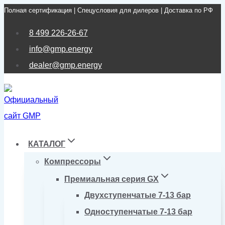
Полная сертификация | Спецусловия для дилеров | Доставка по РФ
Перейти
к
8 499 226-26-67
содержимому
info@gmp.energy
dealer@gmp.energy
КАТАЛОГ
Компрессоры
Премиальная серия GX
Двухступенчатые 7-13 бар
Одноступенчатые 7-13 бар