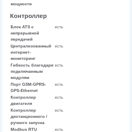
мощности
Контроллер
Блок ATS с
есть
непрерывной
передачей
Централизованный
есть
интернет-
мониторинг
Гибкость благодаря
есть
подключаемым
модулям
Порт GSM-GPRS-
есть
GPS-Ethernet
Контроллер
есть
двигателя
Контроллер
есть
дистанционного /
ручного запуска
Modbus RTU
есть