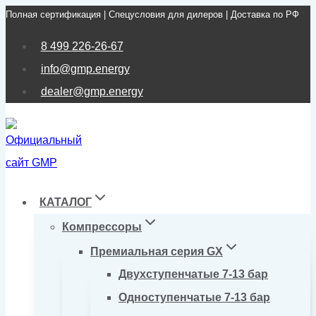
Полная сертификация | Спецусловия для дилеров | Доставка по РФ
Перейти
к
8 499 226-26-67
содержимому
info@gmp.energy
dealer@gmp.energy
КАТАЛОГ
Компрессоры
Премиальная серия GX
Двухступенчатые 7-13 бар
Одноступенчатые 7-13 бар