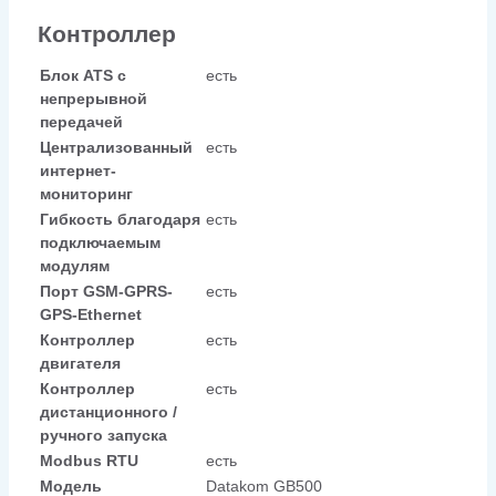
Контроллер
Блок ATS с
есть
непрерывной
передачей
Централизованный
есть
интернет-
мониторинг
Гибкость благодаря
есть
подключаемым
модулям
Порт GSM-GPRS-
есть
GPS-Ethernet
Контроллер
есть
двигателя
Контроллер
есть
дистанционного /
ручного запуска
Modbus RTU
есть
Модель
Datakom GB500