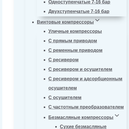
Одноступенчатые 7-16 бар
Двухступенчатые 7-16 бар
Винтовые компрессоры
Уличные компрессоры
С прямым приводом
С ременным приводом
С ресивером
С ресивером и осушителем
С ресивером и адсорбционным
осушителем
С осушителем
С частотным преобразователем
Безмасляные компрессоры
Сухие безмасляные