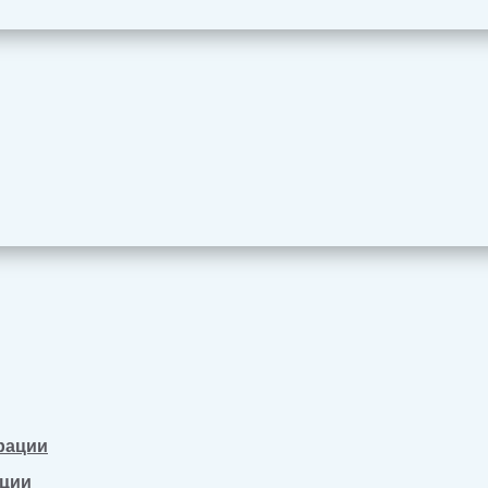
рации
ации