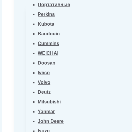
Портативные
Perkins
Kubota
Baudouin
Cummins
WEICHAI
Doosan
Iveco
Volvo
Deutz
Mitsubishi
Yanmar
John Deere
Isuzu