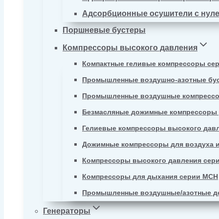
Адсорбционные осушители с нул
Поршневые бустеры
Компрессоры высокого давления
Компактные геливые компрессоры се
Промышленные воздушно-азотные бу
Промышленные воздушные компрессо
Безмасляные дожимные компрессоры д
Гелиевые компрессоры высокого давл
Дожимные компрессоры для воздуха и
Компрессоры высокого давления сер
Компрессоры для дыхания серии MCH
Промышленные воздушные/азотные д
Генераторы