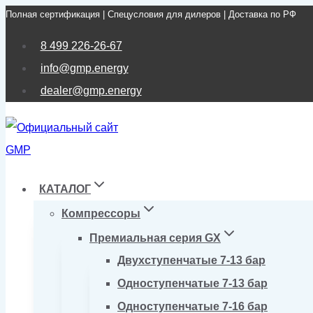
Полная сертификация | Спецусловия для дилеров | Доставка по РФ
Перейти
к
8 499 226-26-67
содержимому
info@gmp.energy
dealer@gmp.energy
КАТАЛОГ
Компрессоры
Премиальная серия GX
Двухступенчатые 7-13 бар
Одноступенчатые 7-13 бар
Одноступенчатые 7-16 бар