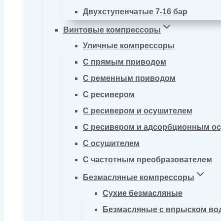
Двухступенчатые 7-16 бар
Винтовые компрессоры
Уличные компрессоры
С прямым приводом
С ременным приводом
С ресивером
С ресивером и осушителем
С ресивером и адсорбционным о
С осушителем
С частотным преобразователем
Безмасляные компрессоры
Сухие безмасляные
Безмасляные с впрыском во