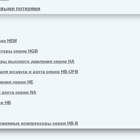
евыми потерями
рии HEM
стеры серии HGB
ры высокого давления серии HA
ля воздуха и азота серии HB-OFB
ения серии HE
 азота серии NA
ии HB
ожимные компрессоры серии HB-B