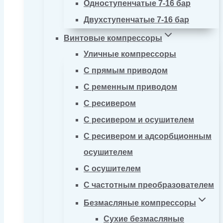
Одноступенчатые 7-16 бар
Двухступенчатые 7-16 бар
Винтовые компрессоры
Уличные компрессоры
С прямым приводом
С ременным приводом
С ресивером
С ресивером и осушителем
С ресивером и адсорбционным
осушителем
С осушителем
С частотным преобразователем
Безмасляные компрессоры
Сухие безмасляные