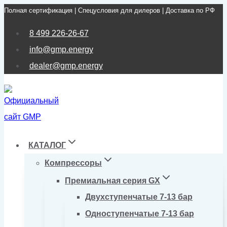
Полная сертификация | Спецусловия для дилеров | Доставка по РФ
Перейти
к
8 499 226-26-67
содержимому
info@gmp.energy
dealer@gmp.energy
КАТАЛОГ
Компрессоры
Премиальная серия GX
Двухступенчатые 7-13 бар
Одноступенчатые 7-13 бар