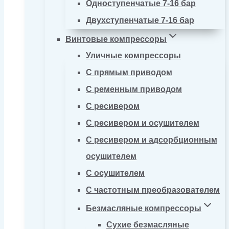
Одноступенчатые 7-16 бар
Двухступенчатые 7-16 бар
Винтовые компрессоры
Уличные компрессоры
С прямым приводом
С ременным приводом
С ресивером
С ресивером и осушителем
С ресивером и адсорбционным
осушителем
С осушителем
С частотным преобразователем
Безмасляные компрессоры
Сухие безмасляные