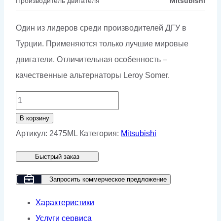
Производитель двигателя
Mitsubishi
Один из лидеров среди производителей ДГУ в
Турции. Применяются только лучшие мировые
двигатели. Отличительная особенность –
качественные альтернаторы Leroy Somer.
Количество
товара
В корзину
Дизельный
Артикул:
2475ML
Категория:
Mitsubishi
генератор
Быстрый заказ
GMP
2475ML
Запросить коммерческое предложение
Характеристики
Услуги сервиса