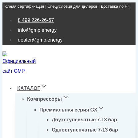
Полная сертификация | Спецусловия для дилеров | Доставка по РФ
Перейти
к
8 499 226-26-67
содержимому
info@gmp.energy
dealer@gmp.energy
КАТАЛОГ
Компрессоры
Премиальная серия GX
Двухступенчатые 7-13 бар
Одноступенчатые 7-13 бар