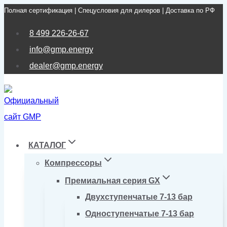
Полная сертификация | Спецусловия для дилеров | Доставка по РФ
Перейти
к
8 499 226-26-67
содержимому
info@gmp.energy
dealer@gmp.energy
КАТАЛОГ
Компрессоры
Премиальная серия GX
Двухступенчатые 7-13 бар
Одноступенчатые 7-13 бар