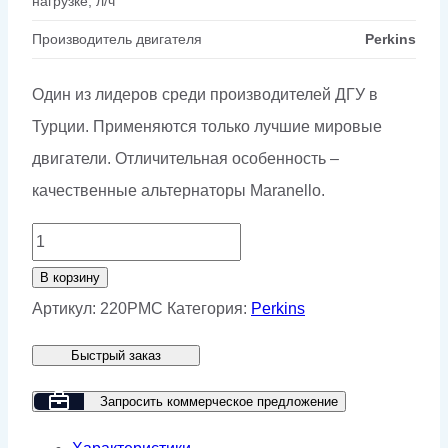
нагрузке, л/ч
Производитель двигателя
Perkins
Один из лидеров среди производителей ДГУ в
Турции. Применяются только лучшие мировые
двигатели. Отличительная особенность –
качественные альтернаторы Maranello.
Количество
товара
В корзину
Дизельный
Артикул:
220PMC
Категория:
Perkins
генератор
Быстрый заказ
GMP
220PMC
Запросить коммерческое предложение
в