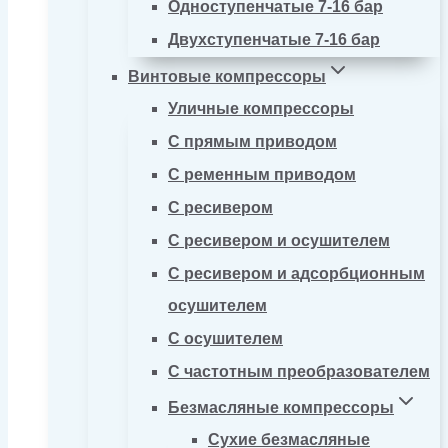
Одноступенчатые 7-16 бар
Двухступенчатые 7-16 бар
Винтовые компрессоры
Уличные компрессоры
С прямым приводом
С ременным приводом
С ресивером
С ресивером и осушителем
С ресивером и адсорбционным
осушителем
С осушителем
С частотным преобразователем
Безмасляные компрессоры
Сухие безмасляные