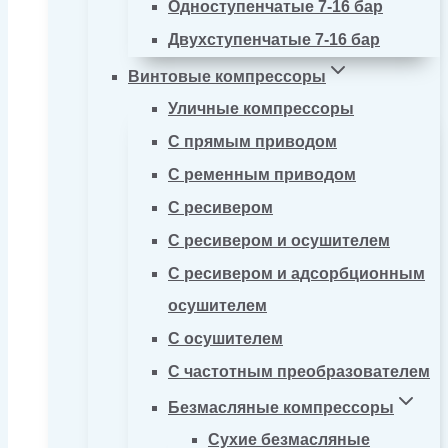
Одноступенчатые 7-16 бар
Двухступенчатые 7-16 бар
Винтовые компрессоры
Уличные компрессоры
С прямым приводом
С ременным приводом
С ресивером
С ресивером и осушителем
С ресивером и адсорбционным
осушителем
С осушителем
С частотным преобразователем
Безмасляные компрессоры
Сухие безмасляные