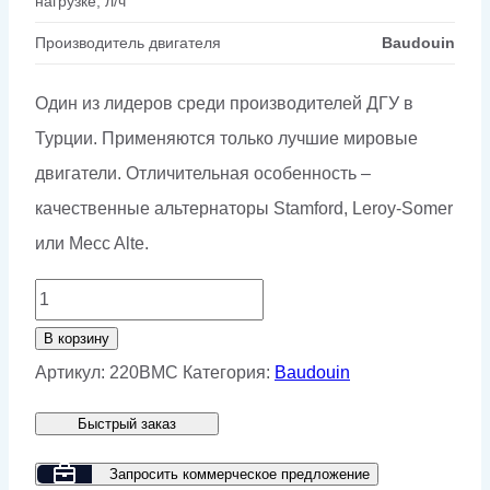
нагрузке, л/ч
Производитель двигателя
Baudouin
Один из лидеров среди производителей ДГУ в
Турции. Применяются только лучшие мировые
двигатели. Отличительная особенность –
качественные альтернаторы Stamford, Leroy-Somer
или Mecc Alte.
Количество
товара
В корзину
Дизельный
Артикул:
220BMC
Категория:
Baudouin
генератор
Быстрый заказ
GMP
220BMC
Запросить коммерческое предложение