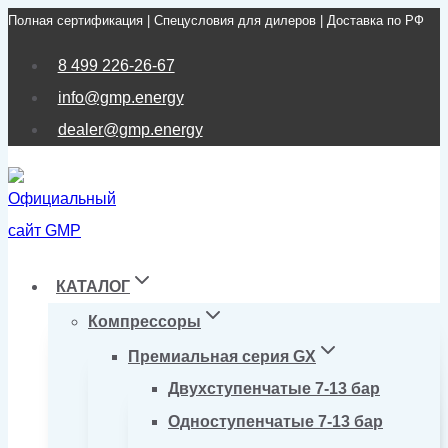
Полная сертификация | Спецусловия для дилеров | Доставка по РФ
Перейти
к
8 499 226-26-67
содержимому
info@gmp.energy
dealer@gmp.energy
КАТАЛОГ
Компрессоры
Премиальная серия GX
Двухступенчатые 7-13 бар
Одноступенчатые 7-13 бар