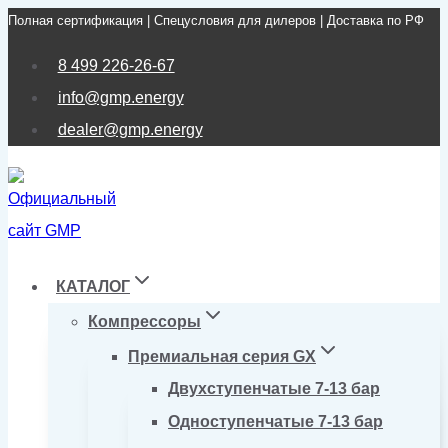
Полная сертификация | Спецусловия для дилеров | Доставка по РФ
Перейти
к
8 499 226-26-67
содержимому
info@gmp.energy
dealer@gmp.energy
КАТАЛОГ
Компрессоры
Премиальная серия GX
Двухступенчатые 7-13 бар
Одноступенчатые 7-13 бар