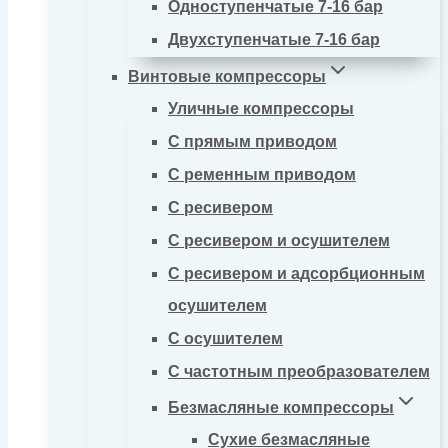
Одноступенчатые 7-16 бар
Двухступенчатые 7-16 бар
Винтовые компрессоры
Уличные компрессоры
С прямым приводом
С ременным приводом
С ресивером
С ресивером и осушителем
С ресивером и адсорбционным
осушителем
С осушителем
С частотным преобразователем
Безмасляные компрессоры
Сухие безмасляные