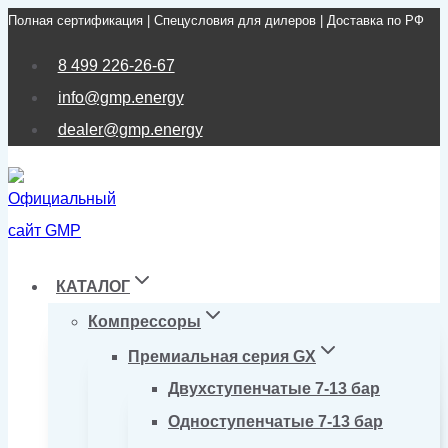
Полная сертификация | Спецусловия для дилеров | Доставка по РФ
Перейти
к
8 499 226-26-67
содержимому
info@gmp.energy
dealer@gmp.energy
КАТАЛОГ
Компрессоры
Премиальная серия GX
Двухступенчатые 7-13 бар
Одноступенчатые 7-13 бар