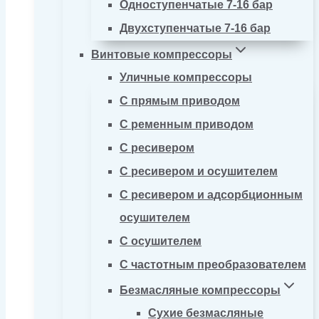
Одноступенчатые 7-16 бар
Двухступенчатые 7-16 бар
Винтовые компрессоры
Уличные компрессоры
С прямым приводом
С ременным приводом
С ресивером
С ресивером и осушителем
С ресивером и адсорбционным
осушителем
С осушителем
С частотным преобразователем
Безмасляные компрессоры
Сухие безмасляные