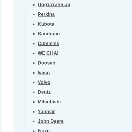
Портативные
Perkins
Kubota
Baudouin
Cummins
WEICHAI
Doosan
Iveco
Volvo
Deutz
Mitsubishi
Yanmar
John Deere
Isuzu