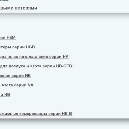
евыми потерями
рии HEM
стеры серии HGB
ры высокого давления серии HA
ля воздуха и азота серии HB-OFB
ения серии HE
 азота серии NA
ии HB
ожимные компрессоры серии HB-B