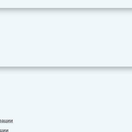
рации
ации