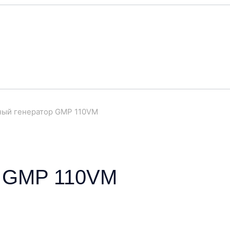
ный генератор GMP 110VM
р GMP 110VM