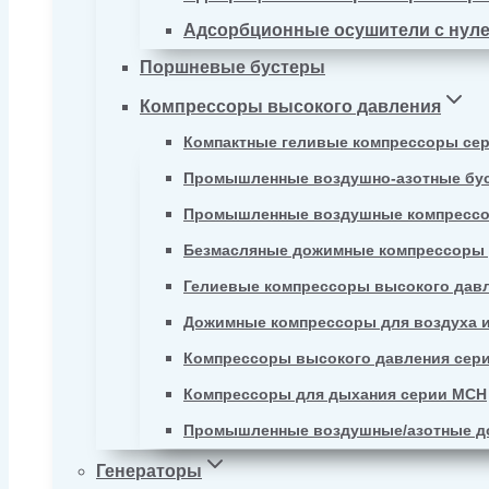
Адсорбционные осушители с нул
Поршневые бустеры
Компрессоры высокого давления
Компактные геливые компрессоры се
Промышленные воздушно-азотные бу
Промышленные воздушные компрессо
Безмасляные дожимные компрессоры д
Гелиевые компрессоры высокого давл
Дожимные компрессоры для воздуха и
Компрессоры высокого давления сер
Компрессоры для дыхания серии MCH
Промышленные воздушные/азотные д
Генераторы