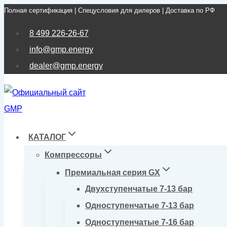
Полная сертификация | Спецусловия для дилеров | Доставка по РФ
Перейти
к
8 499 226-26-67
содержимому
info@gmp.energy
dealer@gmp.energy
КАТАЛОГ
Компрессоры
Премиальная серия GX
Двухступенчатые 7-13 бар
Одноступенчатые 7-13 бар
Одноступенчатые 7-16 бар