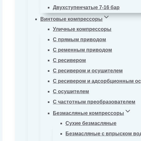
Двухступенчатые 7-16 бар
Винтовые компрессоры
Уличные компрессоры
С прямым приводом
С ременным приводом
С ресивером
С ресивером и осушителем
С ресивером и адсорбционным о
С осушителем
С частотным преобразователем
Безмасляные компрессоры
Сухие безмасляные
Безмасляные с впрыском во