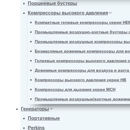
Поршневые бустеры
Компрессоры высокого давления
Компактные геливые компрессоры серии HE
Промышленные воздушно-азотные бустеры 
Промышленные воздушные компрессоры выс
Безмасляные дожимные компрессоры для воз
Гелиевые компрессоры высокого давления 
Дожимные компрессоры для воздуха и азота
Компрессоры высокого давления серии HB
Компрессоры для дыхания серии MCH
Промышленные воздушные/азотные дожимны
Генераторы
Портативные
Perkins