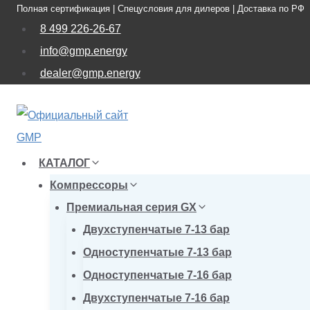
Полная сертификация | Спецусловия для дилеров | Доставка по РФ
Перейти
8 499 226-26-67
к
info@gmp.energy
содержимому
dealer@gmp.energy
КАТАЛОГ
Компрессоры
Премиальная серия GX
Двухступенчатые 7-13 бар
Одноступенчатые 7-13 бар
Одноступенчатые 7-16 бар
Двухступенчатые 7-16 бар