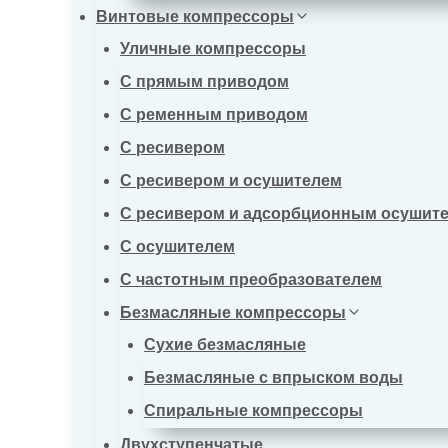
Винтовые компрессоры
Уличные компрессоры
С прямым приводом
С ременным приводом
С ресивером
С ресивером и осушителем
С ресивером и адсорбционным осушит
С осушителем
С частотным преобразователем
Безмасляные компрессоры
Сухие безмасляные
Безмасляные с впрыском воды
Спиральные компрессоры
Двухступенчатые