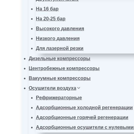
На 16 бар
На 20-25 бар
Высокого давления
Низкого давления
Для лазерной резки
Дизельные компрессоры
Центробежные компрессоры
Вакуумные компрессоры
Осушители воздуха
Рефрижераторные
Адсорбционные холодной регенерации
Адсорбционные горячей регенерации
Адсорбционные осушители с нулевыми