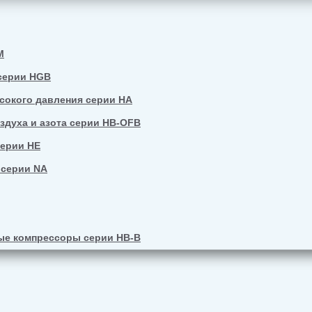
M
серии HGB
окого давления серии HA
духа и азота серии HB-OFB
серии HE
 серии NA
е компрессоры серии HB-B