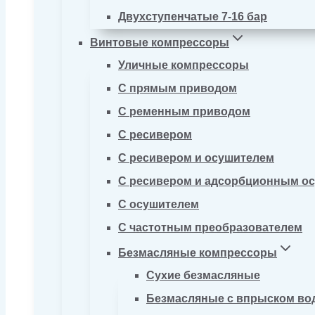
Двухступенчатые 7-16 бар
Винтовые компрессоры
Уличные компрессоры
С прямым приводом
С ременным приводом
С ресивером
С ресивером и осушителем
С ресивером и адсорбционным о
С осушителем
С частотным преобразователем
Безмасляные компрессоры
Сухие безмасляные
Безмасляные с впрыском во