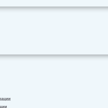
рации
ации