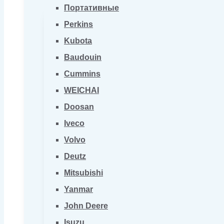
Портативные
Perkins
Kubota
Baudouin
Cummins
WEICHAI
Doosan
Iveco
Volvo
Deutz
Mitsubishi
Yanmar
John Deere
Isuzu