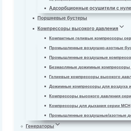
Адсорбционные осушители с нул
Поршневые бустеры
Компрессоры высокого давления
Компактные геливые компрессоры се
Промышленные воздушно-азотные бу
Промышленные воздушные компрессо
Безмасляные дожимные компрессоры д
Гелиевые компрессоры высокого давл
Дожимные компрессоры для воздуха и
Компрессоры высокого давления сер
Компрессоры для дыхания серии MCH
Промышленные воздушные/азотные д
Генераторы