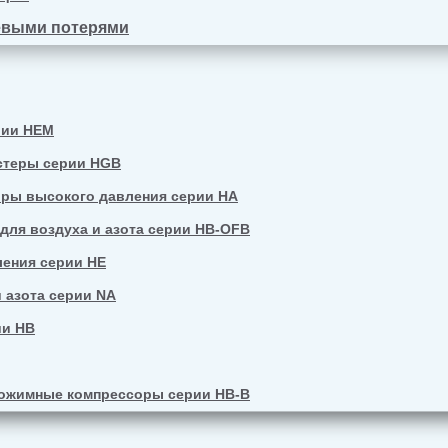
евыми потерями
рии HEM
стеры серии HGB
ры высокого давления серии HA
ля воздуха и азота серии HB-OFB
ения серии HE
 азота серии NA
ии HB
ожимные компрессоры серии HB-B