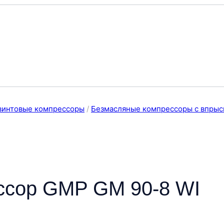
винтовые компрессоры
/
Безмасляные компрессоры с впрыс
ссор GMP GM 90-8 WI