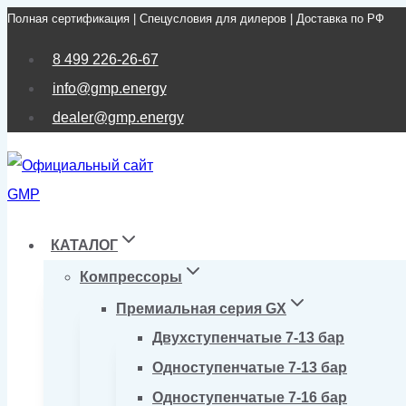
Полная сертификация | Спецусловия для дилеров | Доставка по РФ
Перейти
к
8 499 226-26-67
содержимому
info@gmp.energy
dealer@gmp.energy
КАТАЛОГ
Компрессоры
Премиальная серия GX
Двухступенчатые 7-13 бар
Одноступенчатые 7-13 бар
Одноступенчатые 7-16 бар