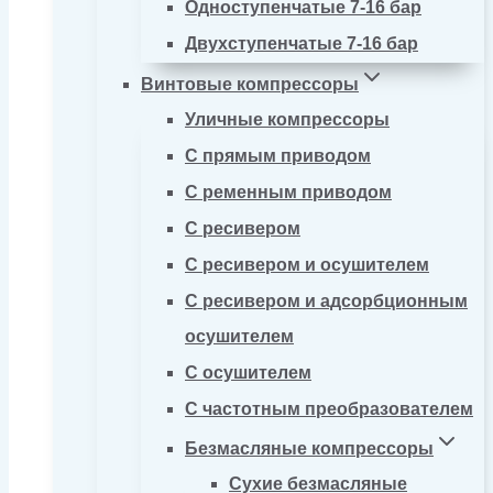
Одноступенчатые 7-16 бар
Двухступенчатые 7-16 бар
Винтовые компрессоры
Уличные компрессоры
С прямым приводом
С ременным приводом
С ресивером
С ресивером и осушителем
С ресивером и адсорбционным
осушителем
С осушителем
С частотным преобразователем
Безмасляные компрессоры
Сухие безмасляные