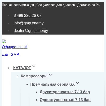
Полная сертификация | Спецусловия для дилеров | Доставка по РФ
Перейти
к
8 499 226-26-67
содержимому
info@gmp.energy
dealer@gmp.energy
КАТАЛОГ
Компрессоры
Премиальная серия GX
Двухступенчатые 7-13 бар
Одноступенчатые 7-13 бар