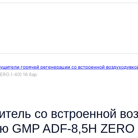
ушители горячей регенерации со встроенной воздуходувко
RO (-40) 16 бар
тель со встроенной во
ию GMP ADF-8,5H ZERO (