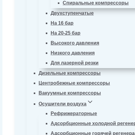
Спиральные компрессоры
Двухступенчатые
На 16 бар
На 20-25 бар
Высокого давления
Низкого давления
Для лазерной резки
Дизельные компрессоры
Центробежные компрессоры
Вакуумные компрессоры
Осушители воздуха
Рефрижераторные
Адсорбционные холодной регене
Адсорбционные горячей регенер