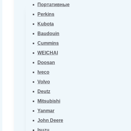
Портативные
Perkins
Kubota
Baudouin
Cummins
WEICHAI
Doosan
Iveco
Volvo
Deutz
Mitsubishi
Yanmar
John Deere
Isuzu