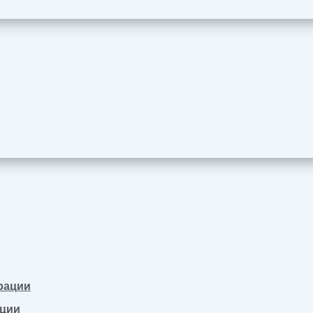
рации
ации