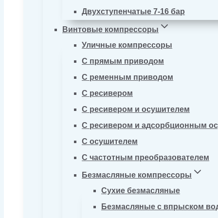
Двухступенчатые 7-16 бар
Винтовые компрессоры
Уличные компрессоры
С прямым приводом
С ременным приводом
С ресивером
С ресивером и осушителем
С ресивером и адсорбционным о
С осушителем
С частотным преобразователем
Безмасляные компрессоры
Сухие безмасляные
Безмасляные с впрыском во