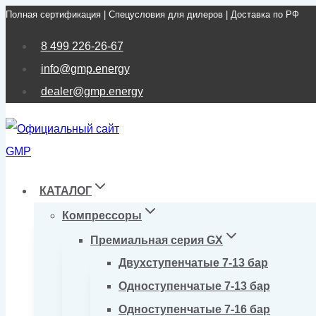
Полная сертификация | Спецусловия для дилеров | Доставка по РФ
Перейти
к
8 499 226-26-67
содержимому
info@gmp.energy
dealer@gmp.energy
КАТАЛОГ
Компрессоры
Премиальная серия GX
Двухступенчатые 7-13 бар
Одноступенчатые 7-13 бар
Одноступенчатые 7-16 бар