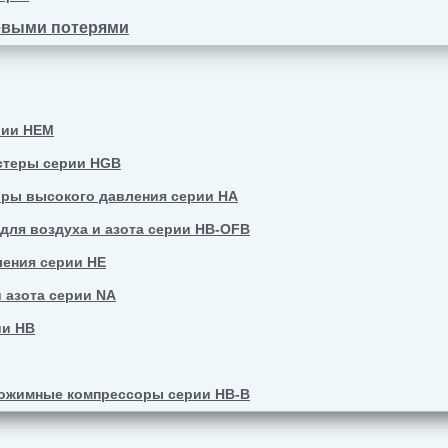
евыми потерями
рии HEM
стеры серии HGB
ры высокого давления серии HA
ля воздуха и азота серии HB-OFB
ения серии HE
 азота серии NA
ии HB
ожимные компрессоры серии HB-B