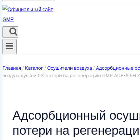
Главная
/
Каталог
/
Осушители воздуха
/
Адсорбционные ос
воздуходувкой 0% потери на регенерацию GMP ADF-8,5H ZE
Адсорбционный осуши
потери на регенерац