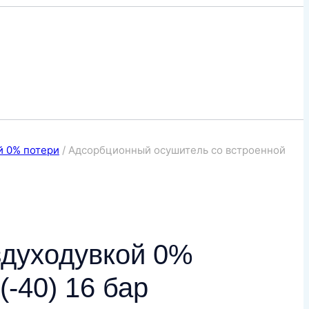
й 0% потери
/
Адсорбционный осушитель со встроенной
здуходувкой 0%
-40) 16 бар