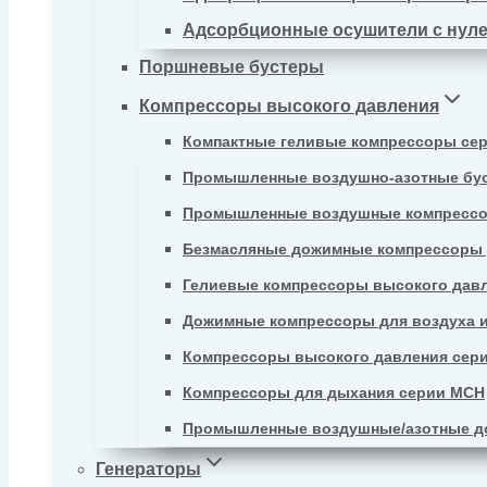
Адсорбционные осушители с нул
Поршневые бустеры
Компрессоры высокого давления
Компактные геливые компрессоры се
Промышленные воздушно-азотные бу
Промышленные воздушные компрессо
Безмасляные дожимные компрессоры д
Гелиевые компрессоры высокого давл
Дожимные компрессоры для воздуха и
Компрессоры высокого давления сер
Компрессоры для дыхания серии MCH
Промышленные воздушные/азотные д
Генераторы