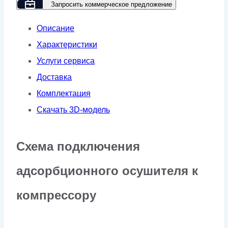
0%
Запросить коммерческое предложение
потери
Описание
на
Характеристики
регенерацию
Услуги сервиса
GMP
Доставка
ADF-
Комплектация
35H
Скачать 3D-модель
ZERO
(-70)
Схема подключения
16
бар
адсорбционного осушителя к
компрессору