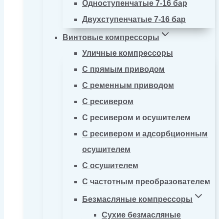
Одноступенчатые 7-16 бар
Двухступенчатые 7-16 бар
Винтовые компрессоры
Уличные компрессоры
С прямым приводом
С ременным приводом
С ресивером
С ресивером и осушителем
С ресивером и адсорбционным
осушителем
С осушителем
С частотным преобразователем
Безмасляные компрессоры
Сухие безмасляные