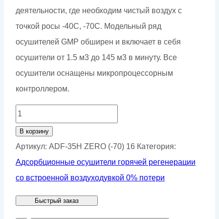
деятельности, где необходим чистый воздух с
точкой росы -40С, -70С. Модельный ряд
осушителей GMP обширен и включает в себя
осушители от 1.5 м3 до 145 м3 в минуту. Все
осушители оснащены микропроцессорным
контроллером.
Количество
товара
В корзину
Адсорбционный
Артикул:
ADF-35H ZERO (-70) 16
Категория:
осушитель
Адсорбционные осушители горячей регенерации
со
со встроенной воздуходувкой 0% потери
встроенной
Быстрый заказ
воздуходувкой