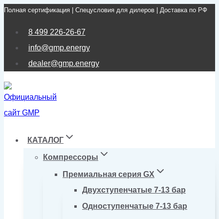
Полная сертификация | Спецусловия для дилеров | Доставка по РФ
Перейти
к
8 499 226-26-67
содержимому
info@gmp.energy
dealer@gmp.energy
КАТАЛОГ
Компрессоры
Премиальная серия GX
Двухступенчатые 7-13 бар
Одноступенчатые 7-13 бар