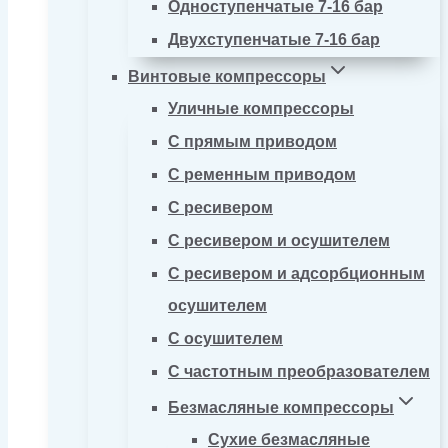
Одноступенчатые 7-16 бар
Двухступенчатые 7-16 бар
Винтовые компрессоры
Уличные компрессоры
С прямым приводом
С ременным приводом
С ресивером
С ресивером и осушителем
С ресивером и адсорбционным
осушителем
С осушителем
С частотным преобразователем
Безмасляные компрессоры
Сухие безмасляные