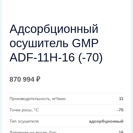
Адсорбционный
осушитель GMP
ADF-11H-16 (-70)
870 994
₽
Производительность, м³/мин
11
Точка росы, °C
-70
Тип осушителя
адсорбционный
Давление на входе, бар
16