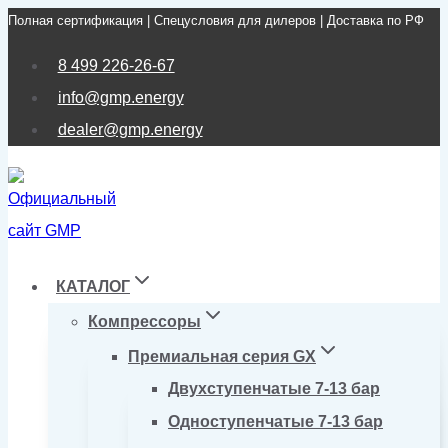
Полная сертификация | Спецусловия для дилеров | Доставка по РФ
Перейти
к
8 499 226-26-67
содержимому
info@gmp.energy
dealer@gmp.energy
КАТАЛОГ
Компрессоры
Премиальная серия GX
Двухступенчатые 7-13 бар
Одноступенчатые 7-13 бар