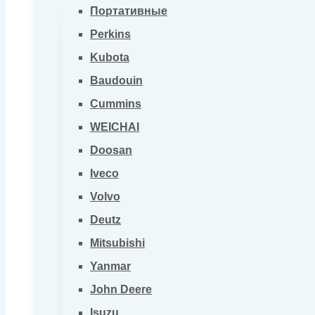
Портативные
Perkins
Kubota
Baudouin
Cummins
WEICHAI
Doosan
Iveco
Volvo
Deutz
Mitsubishi
Yanmar
John Deere
Isuzu