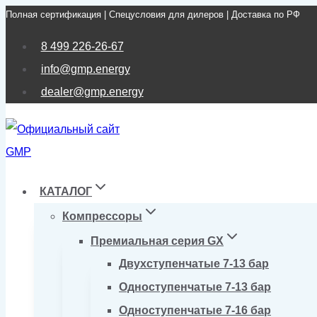
Полная сертификация | Спецусловия для дилеров | Доставка по РФ
Перейти
к
8 499 226-26-67
содержимому
info@gmp.energy
dealer@gmp.energy
КАТАЛОГ
Компрессоры
Премиальная серия GX
Двухступенчатые 7-13 бар
Одноступенчатые 7-13 бар
Одноступенчатые 7-16 бар