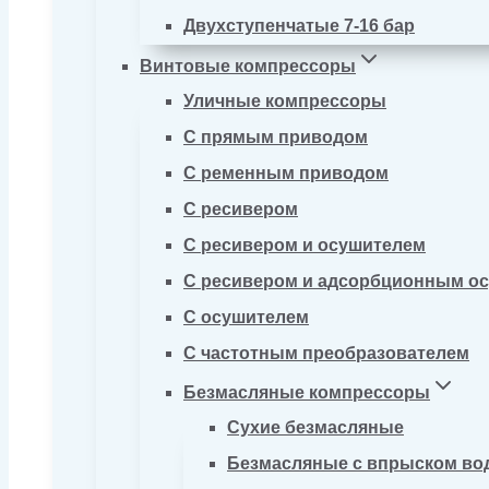
Двухступенчатые 7-16 бар
Винтовые компрессоры
Уличные компрессоры
С прямым приводом
С ременным приводом
С ресивером
С ресивером и осушителем
С ресивером и адсорбционным о
С осушителем
С частотным преобразователем
Безмасляные компрессоры
Сухие безмасляные
Безмасляные с впрыском во