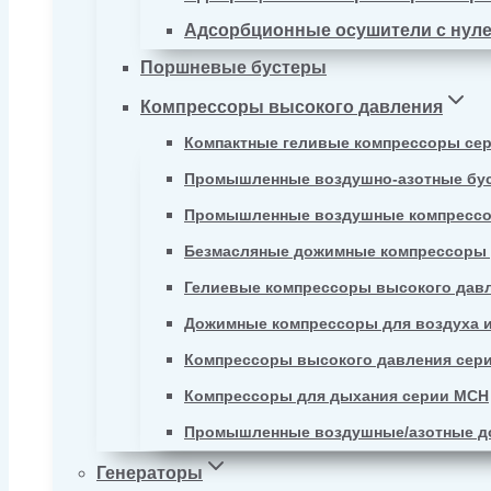
Адсорбционные осушители с нул
Поршневые бустеры
Компрессоры высокого давления
Компактные геливые компрессоры се
Промышленные воздушно-азотные бу
Промышленные воздушные компрессо
Безмасляные дожимные компрессоры д
Гелиевые компрессоры высокого давл
Дожимные компрессоры для воздуха и
Компрессоры высокого давления сер
Компрессоры для дыхания серии MCH
Промышленные воздушные/азотные д
Генераторы