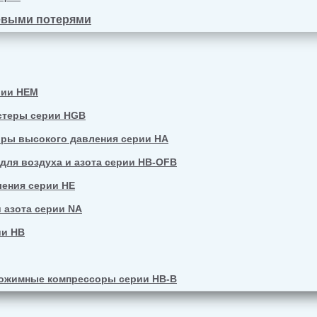
евыми потерями
рии HEM
стеры серии HGB
ры высокого давления серии HA
ля воздуха и азота серии HB-OFB
ения серии HE
 азота серии NA
ии HB
ожимные компрессоры серии HB-B