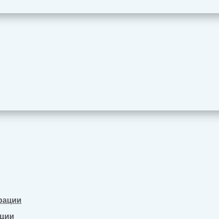
рации
ации