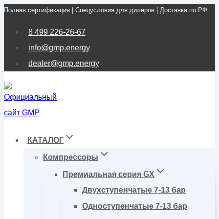
Полная сертификация | Спецусловия для дилеров | Доставка по РФ
Перейти
к
8 499 226-26-67
содержимому
info@gmp.energy
dealer@gmp.energy
КАТАЛОГ
Компрессоры
Премиальная серия GX
Двухступенчатые 7-13 бар
Одноступенчатые 7-13 бар