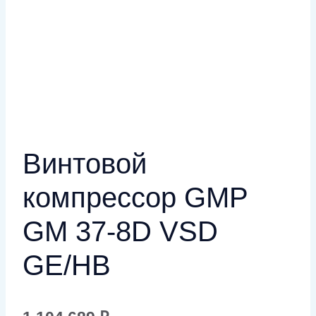
Винтовой
компрессор GMP
GM 37-8D VSD
GE/HB