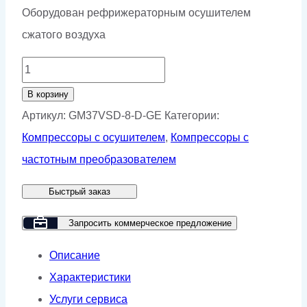
Оборудован рефрижераторным осушителем
сжатого воздуха
Количество
товара
В корзину
Винтовой
Артикул:
GM37VSD-8-D-GE
Категории:
компрессор
Компрессоры с осушителем
,
Компрессоры с
GMP
частотным преобразователем
GM
Быстрый заказ
37-
8D
Запросить коммерческое предложение
VSD
Описание
GE/HB
Характеристики
Услуги сервиса