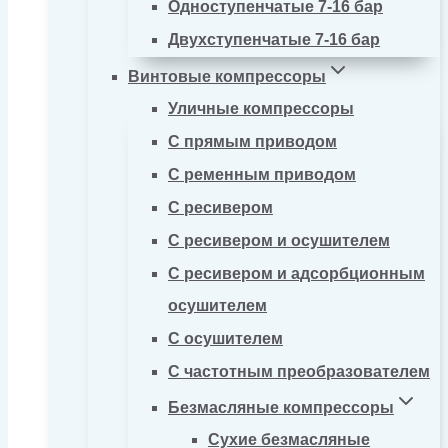
Одноступенчатые 7-16 бар
Двухступенчатые 7-16 бар
Винтовые компрессоры
Уличные компрессоры
С прямым приводом
С ременным приводом
С ресивером
С ресивером и осушителем
С ресивером и адсорбционным
осушителем
С осушителем
С частотным преобразователем
Безмасляные компрессоры
Сухие безмасляные