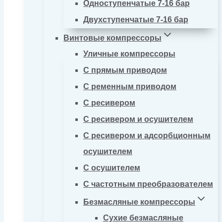
Одноступенчатые 7-16 бар
Двухступенчатые 7-16 бар
Винтовые компрессоры
Уличные компрессоры
С прямым приводом
С ременным приводом
С ресивером
С ресивером и осушителем
С ресивером и адсорбционным
осушителем
С осушителем
С частотным преобразователем
Безмасляные компрессоры
Сухие безмасляные