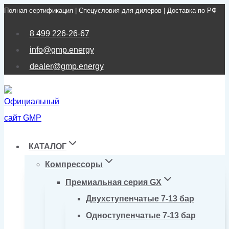
Полная сертификация | Спецусловия для дилеров | Доставка по РФ
Перейти
к
8 499 226-26-67
содержимому
info@gmp.energy
dealer@gmp.energy
КАТАЛОГ
Компрессоры
Премиальная серия GX
Двухступенчатые 7-13 бар
Одноступенчатые 7-13 бар