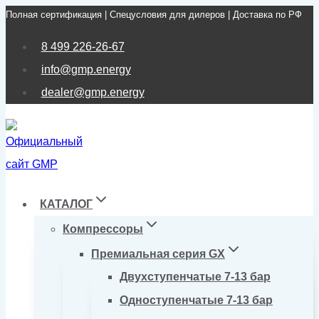
Полная сертификация | Спецусловия для дилеров | Доставка по РФ
Перейти
к
8 499 226-26-67
содержимому
info@gmp.energy
dealer@gmp.energy
КАТАЛОГ
Компрессоры
Премиальная серия GX
Двухступенчатые 7-13 бар
Одноступенчатые 7-13 бар