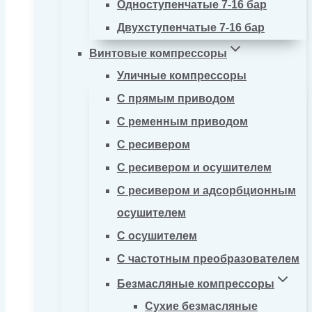
Одноступенчатые 7-16 бар
Двухступенчатые 7-16 бар
Винтовые компрессоры
Уличные компрессоры
С прямым приводом
С ременным приводом
С ресивером
С ресивером и осушителем
С ресивером и адсорбционным
осушителем
С осушителем
С частотным преобразователем
Безмасляные компрессоры
Сухие безмасляные