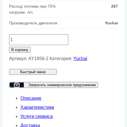
Расход топлива при 75%
267
нагрузке, л/ч
Производитель двигателя
Yuchai
Количество
товара
В корзину
Дизельный
Артикул:
AY1856-2
Категория:
Yuchai
генератор
Быстрый заказ
Yuchai
GMP
Запросить коммерческое предложение
AY1856
Описание
в
Характеристики
кожухе
Услуги сервиса
Доставка