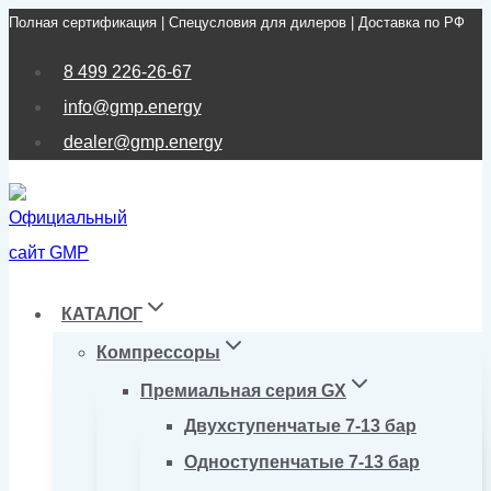
Полная сертификация | Спецусловия для дилеров | Доставка по РФ
Перейти
к
8 499 226-26-67
содержимому
info@gmp.energy
dealer@gmp.energy
КАТАЛОГ
Компрессоры
Премиальная серия GX
Двухступенчатые 7-13 бар
Одноступенчатые 7-13 бар