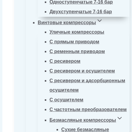
Одноступенчатые 7-16 бар
Двухступенчатые 7-16 бар
Винтовые компрессоры
Уличные компрессоры
С прямым приводом
С ременным приводом
С ресивером
С ресивером и осушителем
С ресивером и адсорбционным
осушителем
С осушителем
С частотным преобразователем
Безмасляные компрессоры
Сухие безмасляные