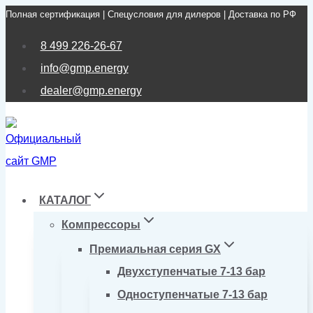
Полная сертификация | Спецусловия для дилеров | Доставка по РФ
Перейти
к
8 499 226-26-67
содержимому
info@gmp.energy
dealer@gmp.energy
КАТАЛОГ
Компрессоры
Премиальная серия GX
Двухступенчатые 7-13 бар
Одноступенчатые 7-13 бар