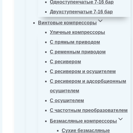
Одноступенчатые 7-16 бар
Двухступенчатые 7-16 бар
Винтовые компрессоры
Уличные компрессоры
С прямым приводом
С ременным приводом
С ресивером
С ресивером и осушителем
С ресивером и адсорбционным
осушителем
С осушителем
С частотным преобразователем
Безмасляные компрессоры
Сухие безмасляные