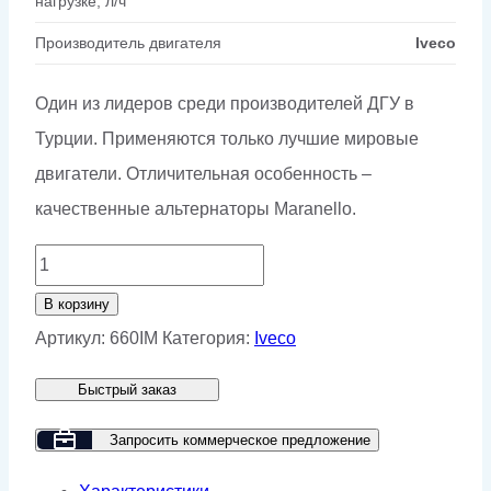
нагрузке, л/ч
Производитель двигателя
Iveco
Один из лидеров среди производителей ДГУ в
Турции. Применяются только лучшие мировые
двигатели. Отличительная особенность –
качественные альтернаторы Maranello.
Количество
товара
В корзину
Дизельный
Артикул:
660IM
Категория:
Iveco
генератор
Быстрый заказ
GMP
660IM
Запросить коммерческое предложение