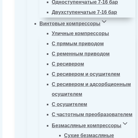
Одноступенчатые 7-16 бар
Двухступенчатые 7-16 бар
Винтовые компрессоры
Уличные компрессоры
С прямым приводом
С ременным приводом
С ресивером
С ресивером и осушителем
С ресивером и адсорбционным
осушителем
С осушителем
С частотным преобразователем
Безмасляные компрессоры
Сухие безмасляные