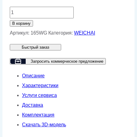
Количество
товара
В корзину
Дизельный
Артикул:
165WG
Категория:
WEICHAI
генератор
Быстрый заказ
GMP
165WG
Запросить коммерческое предложение
Описание
Характеристики
Услуги сервиса
Доставка
Комплектация
Скачать 3D-модель