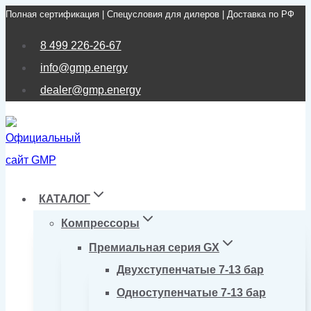
Полная сертификация | Спецусловия для дилеров | Доставка по РФ
Перейти
к
8 499 226-26-67
содержимому
info@gmp.energy
dealer@gmp.energy
КАТАЛОГ
Компрессоры
Премиальная серия GX
Двухступенчатые 7-13 бар
Одноступенчатые 7-13 бар